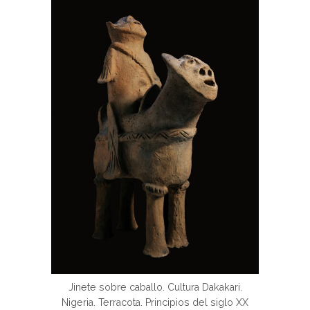
Jinete sobre caballo. Cultura Dakakari.
Nigeria. Terracota. Principios del siglo XX