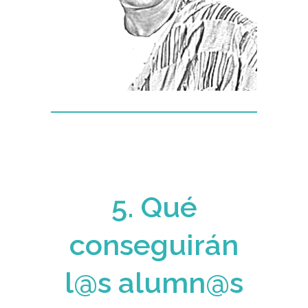
5. Qué
conseguirán
l@s alumn@s