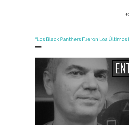
H
“Los Black Panthers Fueron Los Últimos 