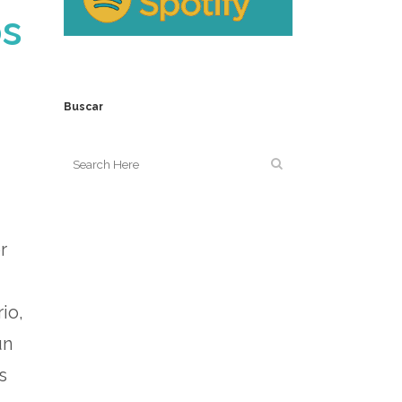
os
Buscar
r
io,
un
s