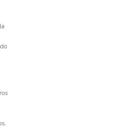
la
ado
ros
os,