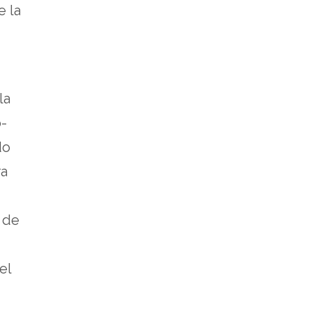
e la
la
o-
do
ra
 de
el