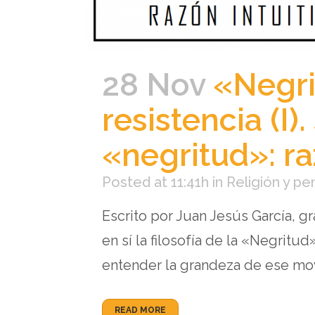
28 Nov
«Negri
resistencia (I)
«negritud»: raz
Posted at 11:41h
in
Religión y p
Escrito por Juan Jesús García, 
en sí la filosofía de la «Negrit
entender la grandeza de ese movi
READ MORE