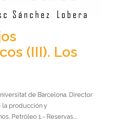
jos
s (III). Los
iversitat de Barcelona. Director
e la producción y
os. Petróleo 1.- Reservas...