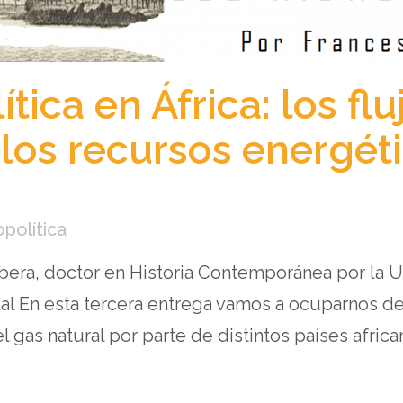
tica en África: los flu
os recursos energético
opolítica
era, doctor en Historia Contemporánea por la Un
ital En esta tercera entrega vamos a ocuparnos d
 gas natural por parte de distintos países african