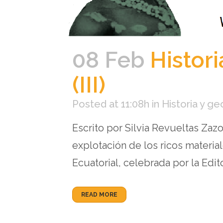
08 Feb
Histori
(III)
Posted at 11:08h
in
Historia y ge
Escrito por Silvia Revueltas Zaz
explotación de los ricos materi
Ecuatorial, celebrada por la Edito
READ MORE