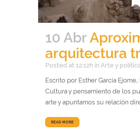
10 Abr
Aproxim
arquitectura tr
Posted at 12:12h
in
Arte y polític
Escrito por Esther García Ejome,
Cultura y pensamiento de los pu
arte y apuntamos su relación direc
READ MORE