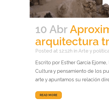
10 Abr
Aproxim
arquitectura tr
Posted at 12:12h
in
Arte y polític
Escrito por Esther García Ejome,
Cultura y pensamiento de los pu
arte y apuntamos su relación direc
READ MORE