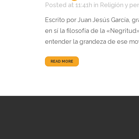
Posted at 11:41h
in
Religión y p
Escrito por Juan Jesús García, 
en sí la filosofía de la «Negrit
entender la grandeza de ese movi
READ MORE