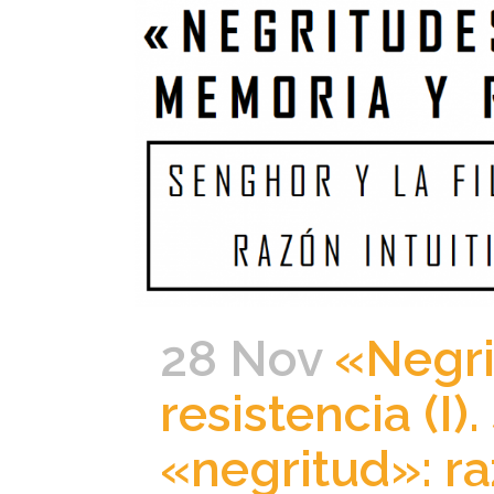
28 Nov
«Negri
resistencia (I)
«negritud»: raz