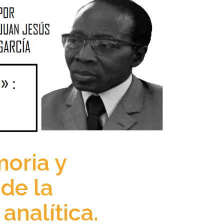
moria y
 de la
analítica.