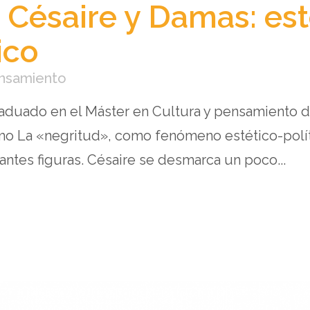
). Césaire y Damas: est
ico
ensamiento
raduado en el Máster en Cultura y pensamiento d
smo La «negritud», como fenómeno estético-políti
ntes figuras. Césaire se desmarca un poco...