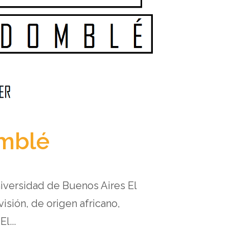
omblé
iversidad de Buenos Aires El
isión, de origen africano,
l...