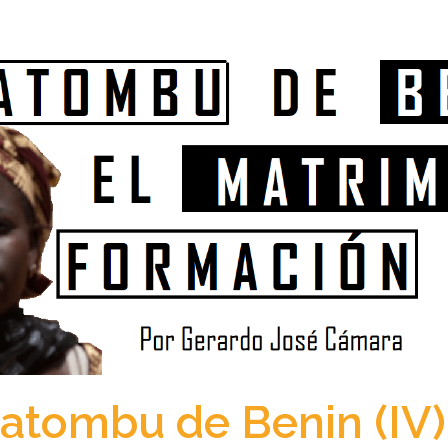
atombu de Benin (IV).