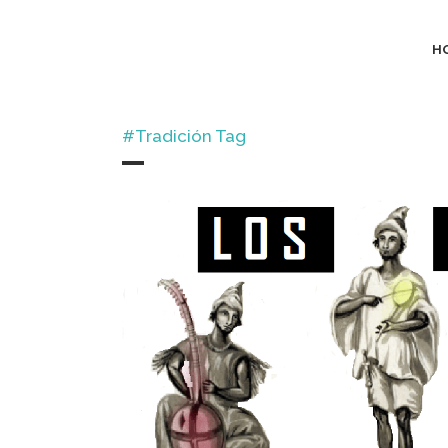
H
#tradición Tag