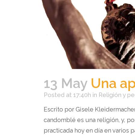
13 May
Una ap
Posted at 17:40h
in
Religión y p
Escrito por Gisele Kleidermache
candomblé es una religión, y, por
practicada hoy en día en varios p