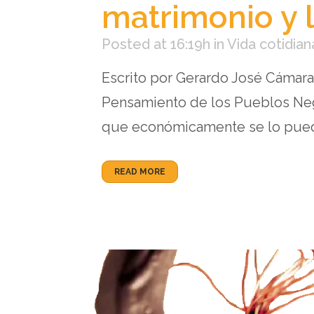
matrimonio y l
Posted at 16:19h
in
Vida cotidian
Escrito por Gerardo José Cámara
Pensamiento de los Pueblos Neg
que económicamente se lo pueden 
READ MORE