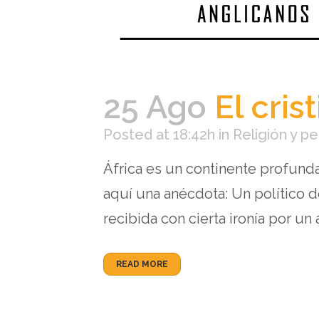
25 Ago
El cris
Posted at 18:42h
in
Religión y p
África es un continente profunda
aquí una anécdota: Un político 
recibida con cierta ironía por un 
READ MORE