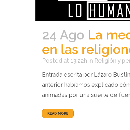
24 Ago
La med
en las religio
Posted at 13:22h
in
Religión y p
Entrada escrita por Lázaro Busti
anterior habíamos explicado cómo
animadas por una suerte de fuerza
READ MORE