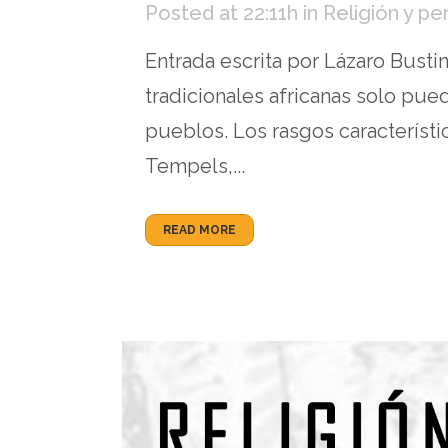
Posted at 22:11h
in
Religión y p
Entrada escrita por Lázaro Busti
tradicionales africanas solo pue
pueblos. Los rasgos característi
Tempels,...
READ MORE