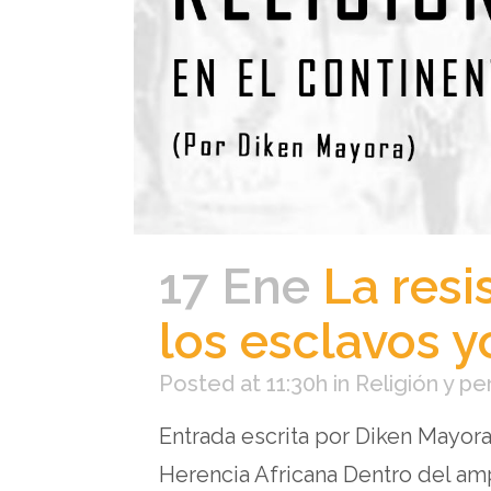
17 Ene
La resi
los esclavos 
Posted at 11:30h
in
Religión y p
Entrada escrita por Diken Mayor
Herencia Africana Dentro del am