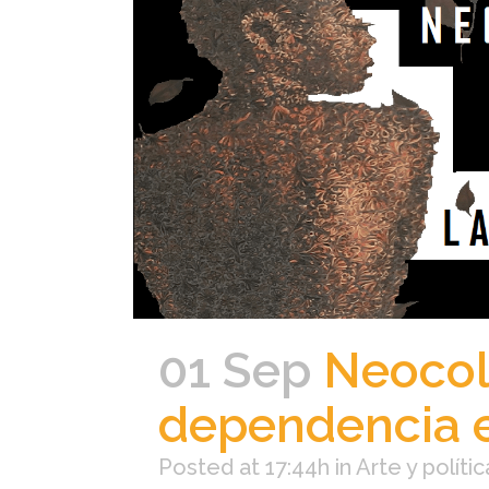
01 Sep
Neocolo
dependencia e
Posted at 17:44h
in
Arte y polític