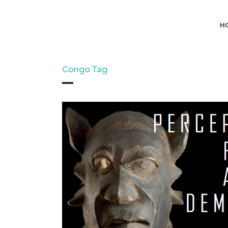
H
Congo Tag