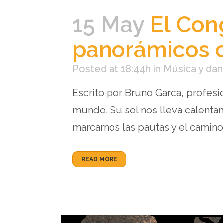
15 May
El Cong
panorámicos 
Posted at 18:44h
in
Música y dan
Escrito por Bruno Garca, profesio
mundo. Su sol nos lleva calenta
marcarnos las pautas y el camino 
READ MORE