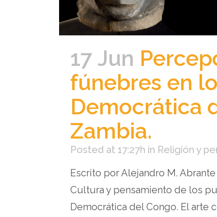
17 Jun
Percepc
fúnebres en lo
Democrática 
Zambia.
Posted at 17:27h
in
Religión y p
Escrito por Alejandro M. Abrante
Cultura y pensamiento de los p
Democrática del Congo. El arte co