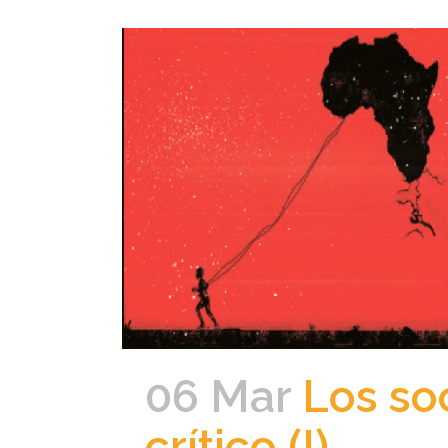
06 Mar
Los soc
crítico (I)