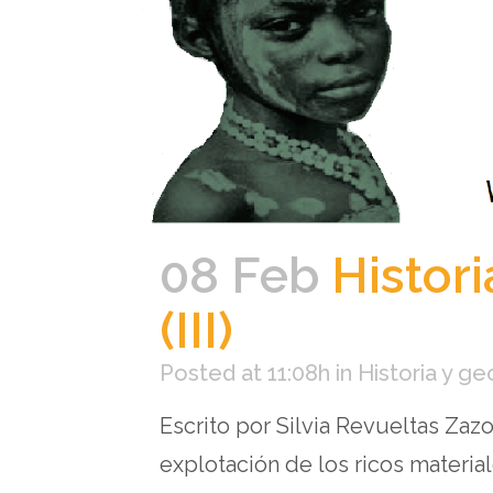
08 Feb
Histori
(III)
Posted at 11:08h
in
Historia y ge
Escrito por Silvia Revueltas Zaz
explotación de los ricos materi