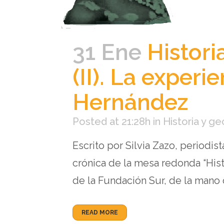
31 Ene
Histori
(II). La exper
Hernández
Posted at 21:28h
in
Historia y ge
Escrito por Silvia Zazo, periodi
crónica de la mesa redonda “Hist
de la Fundación Sur, de la mano de
READ MORE