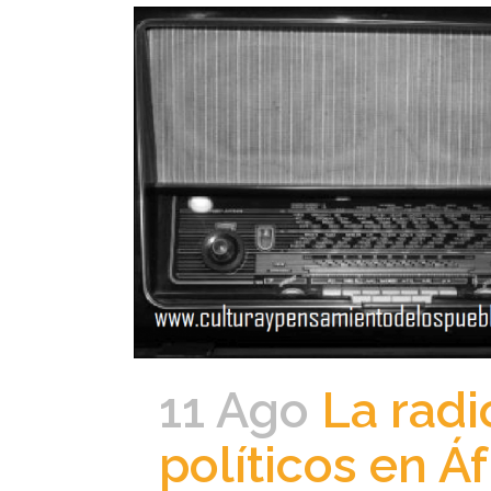
11 Ago
La radi
políticos en Áf