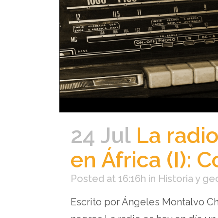
24 Jul
La radio
en África (I): 
Posted at 16:16h
in
Historia y ge
Escrito por Ángeles Montalvo Ch