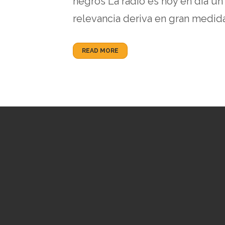
negros La radio es hoy en día u
relevancia deriva en gran medida
READ MORE