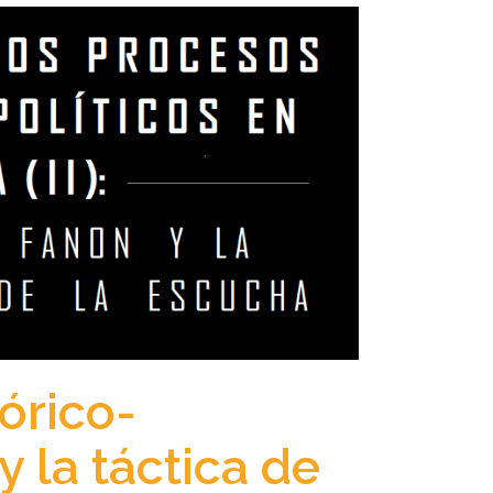
órico-
 y la táctica de