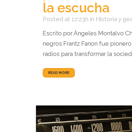
la escucha
Posted at 17:23h
in
Historia y ge
Escrito por Ángeles Montalvo Ch
negros Frantz Fanon fue pionero e
radios para transformar la socied
READ MORE