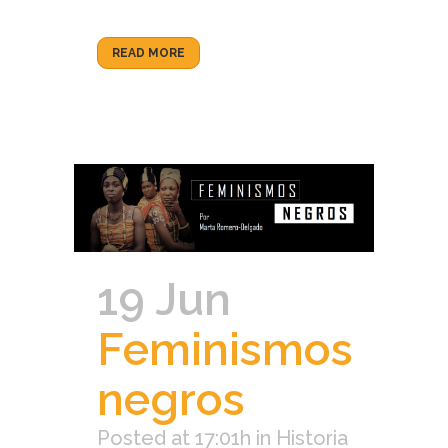
READ MORE
19 Jun
Feminismos
negros
Posted at 17:01h
in
Historia